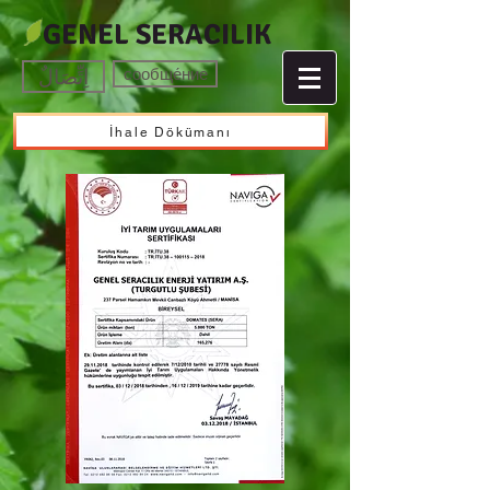
GENEL SERACILIK
اِتِّصَالٌ
сообще́ние
İhale Dökümanı